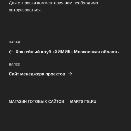
Для отправки комментария вам необходимо
авторизоваться
.
Навигация
Предыдущая
НАЗАД
по
запись:
записям
Хоккейный клуб «ХИМИК» Московская область
Следующая
ДАЛЕЕ
запись
Сайт менеджера проектов
МАГАЗИН ГОТОВЫХ САЙТОВ — MARTSITE.RU