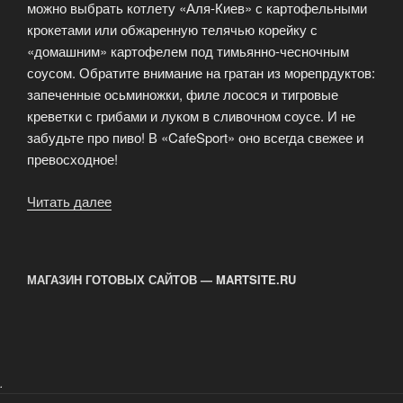
можно выбрать котлету «Аля-Киев» с картофельными
крокетами или обжаренную телячью корейку с
«домашним» картофелем под тимьянно-чесночным
соусом. Обратите внимание на гратан из морепрдуктов:
запеченные осьминожки, филе лосося и тигровые
креветки с грибами и луком в сливочном соусе. И не
забудьте про пиво! В «CafeSport» оно всегда свежее и
превосходное!
Читать далее
«Попробуйте
новые
блюда
из
МАГАЗИН ГОТОВЫХ САЙТОВ — MARTSITE.RU
меню
«CafeSport»!»
.