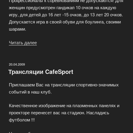
Профессионалы к соревнованиям не допускаются! Для
женщин предусмотрен гандикап 10 очков на каждую
игру, для детей до 16 лет -15 очков, до 13 лет 20 очков.
Допускается игра в своей обуви для боулинга, своими
шарами.
Читать далее
«Турнир
по
боулингу
среди
ОПУБЛИКОВАНО
20.04.2009
Трансляции CafeSport
любителей»
Приглашаем Вас на трансляции спортивно-значимых
событий в наш клуб.
Качественное изображение на плазменных панелях и
проекторе перенесет вас на стадион. Насладись
футболом !!!