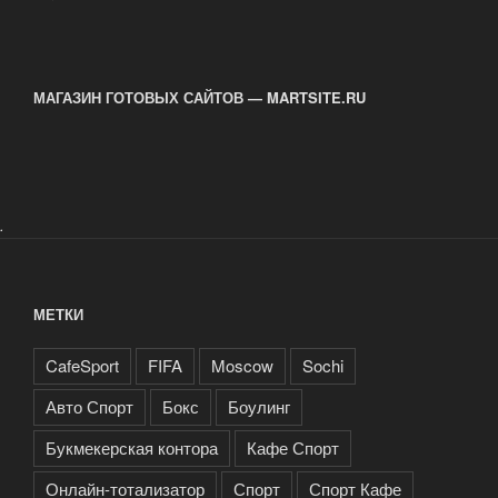
МАГАЗИН ГОТОВЫХ САЙТОВ — MARTSITE.RU
.
МЕТКИ
CafeSport
FIFA
Moscow
Sochi
Авто Спорт
Бокс
Боулинг
Букмекерская контора
Кафе Спорт
Онлайн-тотализатор
Спорт
Спорт Кафе