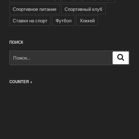
Спортивное питание
Спортивный клуб
Ставки на спорт
Футбол
Хоккей
ПОИСК
Искать:
Поиск
COUNTER +