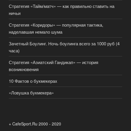
Стратегия «Тайм/матч» — как правильно ставить на
ничьи
Стратегия «Коридоры» — популярная тактика,
наделавшая немало шума
Зачетный Боулинг. Ночь боулинга всего за 1000 руб (4
часа)
Стратегия «Азиатский Гандикап» — история
возникновения
10 Фактов о букмекерах
«Ловушка букмекера»
+ CafeSport.Ru 2000 - 2020